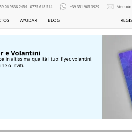
39 06 9838 2454 - 0775 618 514
+39 351 905 3929
Atención 
CTOS
AYUDAR
BLOG
REGÍ
r e Volantini
 in altissima qualità i tuoi flyer, volantini,
ine o inviti.