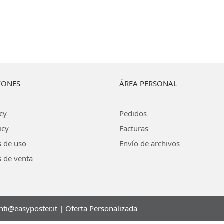
IONES
ÁREA PERSONAL
icy
Pedidos
icy
Facturas
s de uso
Envío de archivos
 de venta
enti@easyposter.it
|
Oferta Personalizada