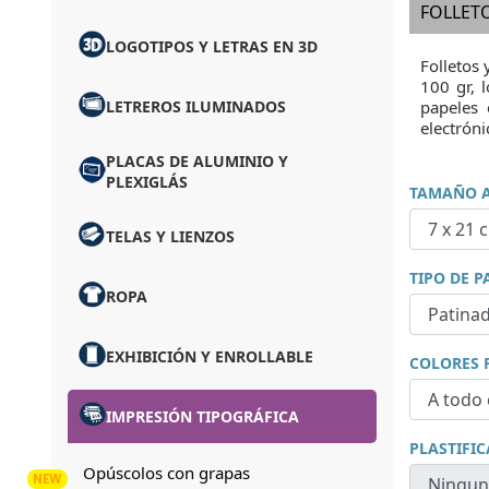
FOLLET
LOGOTIPOS Y LETRAS EN 3D
Folletos 
100 gr, l
LETREROS ILUMINADOS
papeles 
electrón
PLACAS DE ALUMINIO Y
PLEXIGLÁS
TAMAÑO An
TELAS Y LIENZOS
TIPO DE P
ROPA
EXHIBICIÓN Y ENROLLABLE
COLORES 
IMPRESIÓN TIPOGRÁFICA
PLASTIFI
Opúscolos con grapas